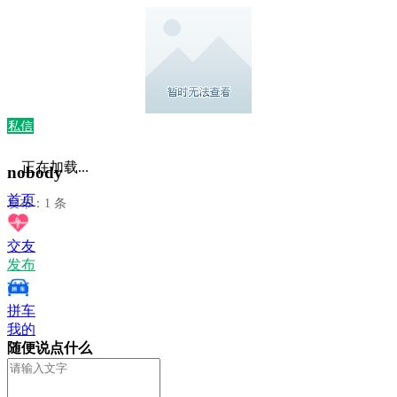
私信
正在加载...
nobody
首页
发布：1 条
交友
发布
拼车
我的
随便说点什么