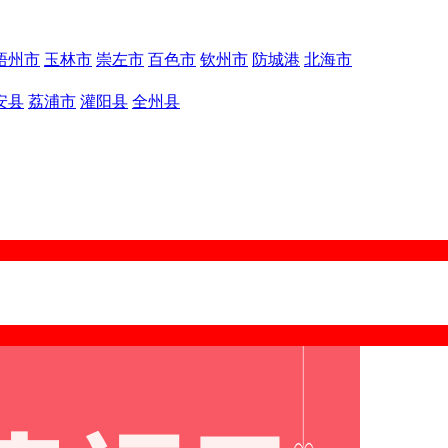
梧州市
玉林市
崇左市
百色市
钦州市
防城港
北海市
安县
荔浦市
灌阳县
全州县