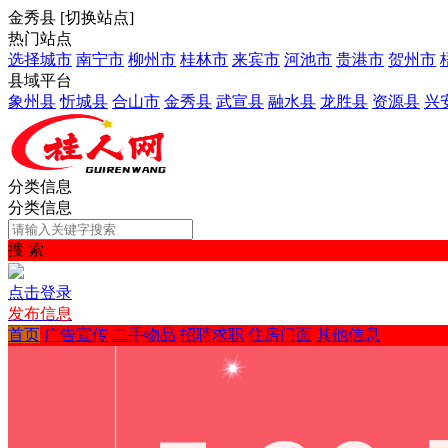
金秀县
[
切换站点
]
热门站点
选择城市
南宁市
柳州市
桂林市
来宾市
河池市
贵港市
贺州市
县域平台
象州县
忻城县
合山市
金秀县
武宣县
融水县
龙胜县
资源县
兴
分类信息
分类信息
搜 索
点击登录
发布信息
首页
广告宣传
二手物品
招聘求职
住房门面
其他信息