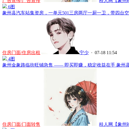
广告宣传/广告宣传
桂人网【象州站】
6图
象州县汽车站集资房，一单元501三房两厅一厨一卫，带四台空调
住房门面/住房出租
宁少
· 07-18 11:54
4图
象州金象路临街旺铺急售 —— 即买即赚，稳定收益在手 象州县金
住房门面/门面转售
桂人网【象州站】