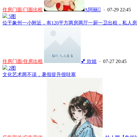
住房门面/门面出租
A阿丽
· 07-29 22:45
5图
位于象州一小附近，有120平方两房两厅一厨一卫出租，私人房子
住房门面/住房出租
💕 欣姐
· 07-27 20:45
2图
文化艺术两不误，暑假提升很哇塞