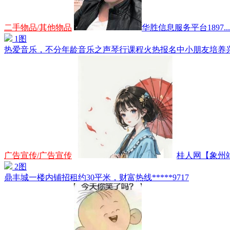
二手物品/其他物品
华胜信息服务平台1897...
1图
热爱音乐，不分年龄音乐之声琴行课程火热报名中小朋友培养兴趣
广告宣传/广告宣传
桂人网【象州站】
2图
鼎丰城一楼内铺招租约30平米，财富热线*****9717