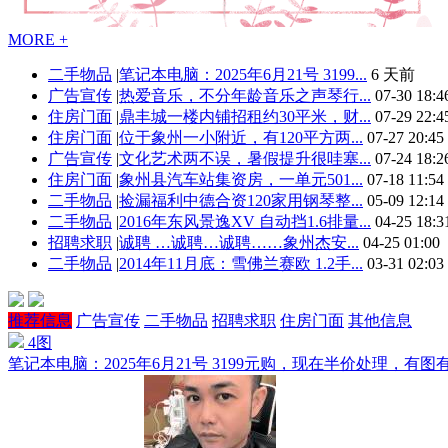
MORE +
二手物品
|
笔记本电脑：2025年6月21号 3199...
6 天前
广告宣传
|
热爱音乐，不分年龄音乐之声琴行...
07-30 18:4
住房门面
|
鼎丰城一楼内铺招租约30平米，财...
07-29 22:4
住房门面
|
位于象州一小附近，有120平方两...
07-27 20:45
广告宣传
|
文化艺术两不误，暑假提升很哇塞...
07-24 18:2
住房门面
|
象州县汽车站集资房，一单元501...
07-18 11:54
二手物品
|
捡漏福利中德合资120家用钢琴整...
05-09 12:14
二手物品
|
2016年东风景逸XV 自动挡1.6排量...
04-25 18:3
招聘求职
|
诚聘 …诚聘…诚聘……象州杰安...
04-25 01:00
二手物品
|
2014年11月底：雪佛兰赛欧 1.2手...
03-31 02:03
推荐信息
广告宣传
二手物品
招聘求职
住房门面
其他信息
4图
笔记本电脑：2025年6月21号 3199元购，现在半价处理，有图有