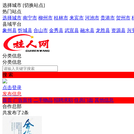
选择城市
[
切换站点
]
热门站点
选择城市
南宁市
柳州市
桂林市
来宾市
河池市
贵港市
贺州市
县域平台
象州县
忻城县
合山市
金秀县
武宣县
融水县
龙胜县
资源县
兴
分类信息
分类信息
搜 索
点击登录
发布信息
首页
广告宣传
二手物品
招聘求职
住房门面
其他信息
合作总部
共发布了
2
条