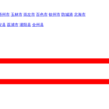
梧州市
玉林市
崇左市
百色市
钦州市
防城港
北海市
安县
荔浦市
灌阳县
全州县