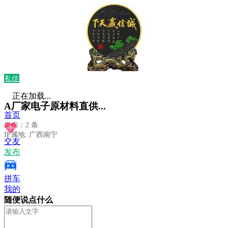
私信
正在加载...
A厂家电子原材料直供...
首页
发布：2 条
IP属地: 广西南宁
交友
发布
拼车
我的
随便说点什么