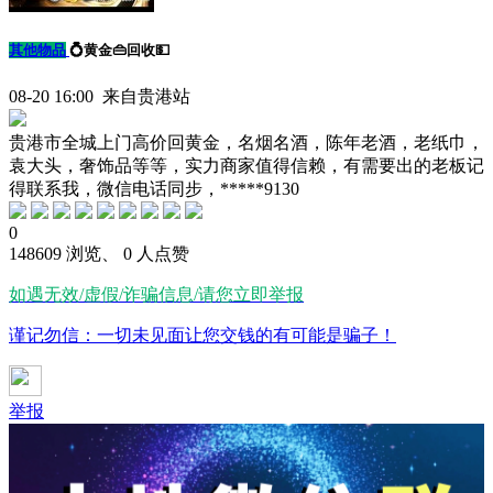
其他物品
💍黄金👜回收💵
08-20 16:00 来自贵港站
贵港市全城上门高价回黄金，名烟名酒，陈年老酒，老纸巾，
袁大头，奢饰品等等，实力商家值得信赖，有需要出的老板记
得联系我，微信电话同步，*****9130
0
148609 浏览、 0 人点赞
如遇无效/虚假/诈骗信息/请您立即举报
谨记勿信：一切未见面让您交钱的有可能是骗子！
举报