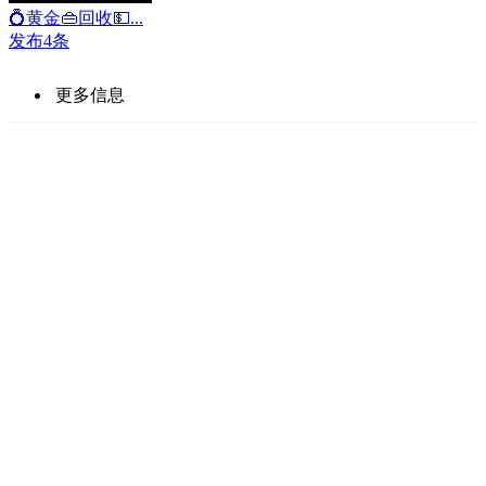
💍黄金👜回收💵...
发布4条
更多信息