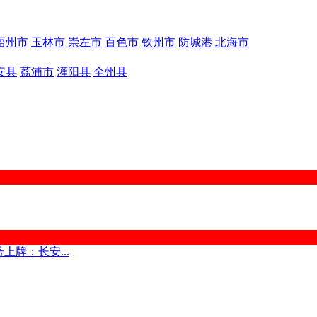
梧州市
玉林市
崇左市
百色市
钦州市
防城港
北海市
安县
荔浦市
灌阳县
全州县
上牌：长安...