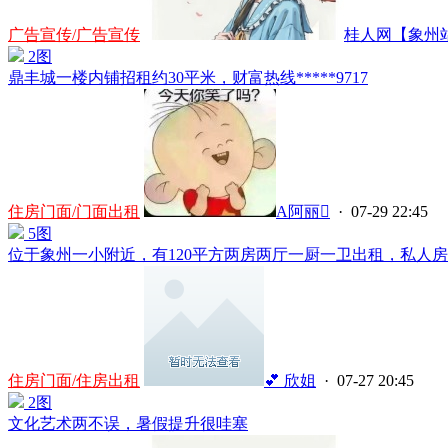
广告宣传/广告宣传
桂人网【象州站】
2图
鼎丰城一楼内铺招租约30平米，财富热线*****9717
住房门面/门面出租
A阿丽
· 07-29 22:45
5图
位于象州一小附近，有120平方两房两厅一厨一卫出租，私人房子
住房门面/住房出租
💕 欣姐
· 07-27 20:45
2图
文化艺术两不误，暑假提升很哇塞