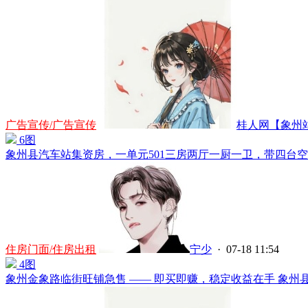
广告宣传/广告宣传
桂人网【象州站】
6图
象州县汽车站集资房，一单元501三房两厅一厨一卫，带四台空调
住房门面/住房出租
宁少
· 07-18 11:54
4图
象州金象路临街旺铺急售 —— 即买即赚，稳定收益在手 象州县金