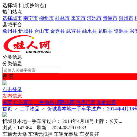
选择城市
[
切换站点
]
热门站点
选择城市
南宁市
柳州市
桂林市
来宾市
河池市
贵港市
贺州市
县域平台
象州县
忻城县
合山市
金秀县
武宣县
融水县
龙胜县
资源县
兴
分类信息
分类信息
搜 索
点击登录
发布信息
首页
广告宣传
二手物品
招聘求职
住房门面
其他信息
首页
>
二手物品
>
忻城县本地一手车零过户： 2014年4月18号
忻城县本地一手车零过户： 2014年4月18号上牌：长安...
浏览：142364 刷新：2024-08-29 03:33
车辆无大修
车辆无抵押
车辆无事故
车况良好