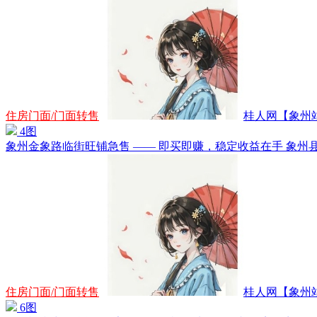
住房门面/门面转售
桂人网【象州站】
4图
象州金象路临街旺铺急售 —— 即买即赚，稳定收益在手 象州县金
住房门面/门面转售
桂人网【象州站】
6图