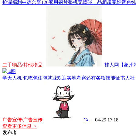
捡漏福利中德合资120家用钢琴整机无磕碰、品相超完好音色纯正
二手物品/其他物品
桂人网【象州站】
4图
学无人机 包吃包住包就业欢迎实地考察还有各项技能证书人社 免
广告宣传/广告宣传
🦄
· 04-29 17:18
查看更多信息 >
发布者