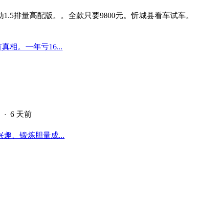
动1.5排量高配版。。全款只要9800元。忻城县看车试车。
真相。一年亏16...
·
6 天前
、锻炼胆量成...