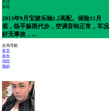
关注
返回
2013年9月宝骏乐驰1.2高配。保险11月
底，练手躲雨代步，空调音响正常，车况
好无事故，...
全局导航
首页
发布
消息
我的