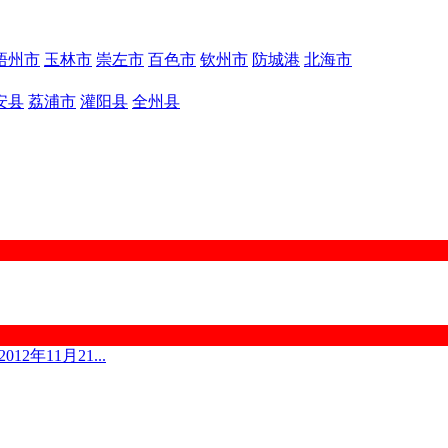
梧州市
玉林市
崇左市
百色市
钦州市
防城港
北海市
安县
荔浦市
灌阳县
全州县
年11月21...