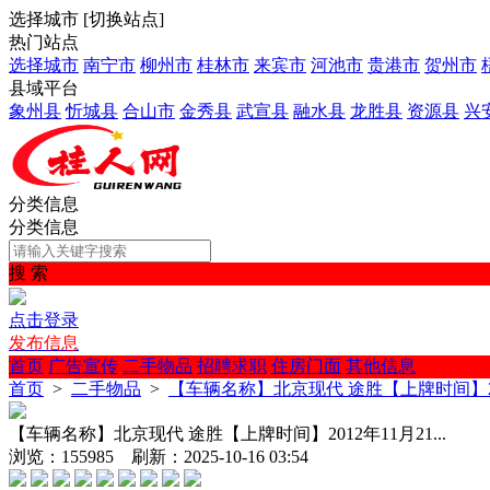
选择城市
[
切换站点
]
热门站点
选择城市
南宁市
柳州市
桂林市
来宾市
河池市
贵港市
贺州市
县域平台
象州县
忻城县
合山市
金秀县
武宣县
融水县
龙胜县
资源县
兴
分类信息
分类信息
搜 索
点击登录
发布信息
首页
广告宣传
二手物品
招聘求职
住房门面
其他信息
首页
>
二手物品
>
【车辆名称】北京现代 途胜【上牌时间】2012
【车辆名称】北京现代 途胜【上牌时间】2012年11月21...
浏览：155985 刷新：2025-10-16 03:54