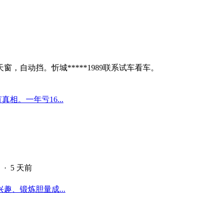
自动挡。忻城*****1989联系试车看车。
真相。一年亏16...
·
5 天前
、锻炼胆量成...