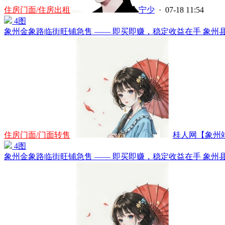
住房门面/住房出租
宁少
· 07-18 11:54
4图
象州金象路临街旺铺急售 —— 即买即赚，稳定收益在手 象州县金
住房门面/门面转售
桂人网【象州站】
4图
象州金象路临街旺铺急售 —— 即买即赚，稳定收益在手 象州县金