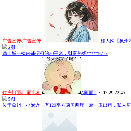
广告宣传/广告宣传
桂人网【象州站】
2图
鼎丰城一楼内铺招租约30平米，财富热线*****9717
住房门面/门面出租
A阿丽
· 07-29 22:45
5图
位于象州一小附近，有120平方两房两厅一厨一卫出租，私人房子