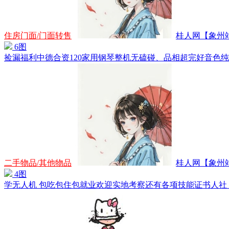
住房门面/门面转售
桂人网【象州站】
6图
捡漏福利中德合资120家用钢琴整机无磕碰、品相超完好音色纯正
二手物品/其他物品
桂人网【象州站】
4图
学无人机 包吃包住包就业欢迎实地考察还有各项技能证书人社 免