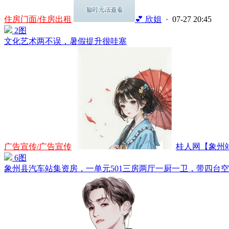
住房门面/住房出租
💕 欣姐
· 07-27 20:45
2图
文化艺术两不误，暑假提升很哇塞
广告宣传/广告宣传
桂人网【象州站】
6图
象州县汽车站集资房，一单元501三房两厅一厨一卫，带四台空调