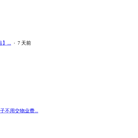
...
·
7 天前
不用交物业费...