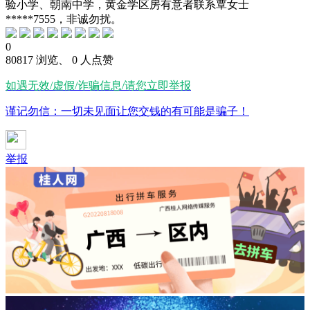
验小学、朝南中学，黄金学区房有意者联系覃女士
*****7555，非诚勿扰。
0
80817 浏览、 0 人点赞
如遇无效/虚假/诈骗信息/请您立即举报
谨记勿信：一切未见面让您交钱的有可能是骗子！
举报