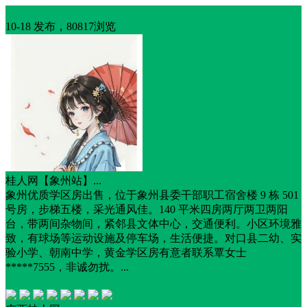
住房转售
10-18 发布，80817浏览
桂人网【象州站】...
象州优质学区房出售，位于象州县委干部职工宿舍楼 9 栋 501
号房，步梯五楼，采光通风佳。140 平米四房两厅两卫两阳
台，带两间杂物间，紧邻县文体中心，交通便利。小区环境雅
致，有球场等运动设施及停车场，生活便捷。对口县二幼、实
验小学、朝南中学，黄金学区房有意者联系覃女士
*****7555，非诚勿扰。...
交通便利
黄金地段
采光好
学区房
商圈齐全