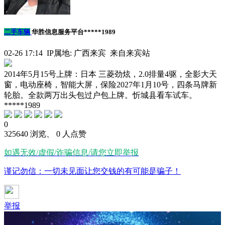
二手车辆
华胜信息服务平台*****1989
02-26 17:14 IP属地: 广西来宾 来自来宾站
2014年5月15号上牌：日本 三菱劲炫，2.0排量4驱，全影大天
窗，电动座椅，智能大屏，保险2027年1月10号，四条马牌新
轮胎。全款两万出头包过户包上牌。忻城县看车试车。
*****1989
0
325640 浏览、 0 人点赞
如遇无效/虚假/诈骗信息/请您立即举报
谨记勿信：一切未见面让您交钱的有可能是骗子！
举报