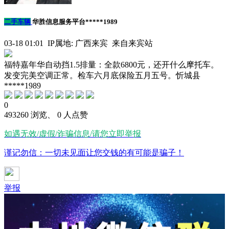
二手车辆
华胜信息服务平台*****1989
03-18 01:01 IP属地: 广西来宾 来自来宾站
福特嘉年华自动挡1.5排量：全款6800元，还开什么摩托车。
发变完美空调正常。检车六月底保险五月五号。忻城县
*****1989
0
493260 浏览、 0 人点赞
如遇无效/虚假/诈骗信息/请您立即举报
谨记勿信：一切未见面让您交钱的有可能是骗子！
举报