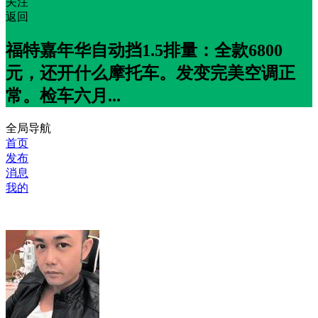
关注
返回
福特嘉年华自动挡1.5排量：全款6800
元，还开什么摩托车。发变完美空调正
常。检车六月...
全局导航
首页
发布
消息
我的