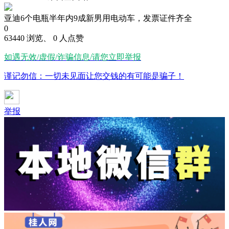
亚迪6个电瓶半年内9成新男用电动车，发票证件齐全
0
63440 浏览、 0 人点赞
如遇无效/虚假/诈骗信息/请您立即举报
谨记勿信：一切未见面让您交钱的有可能是骗子！
举报