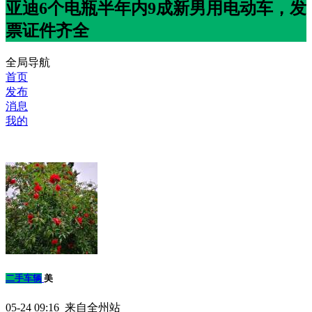
亚迪6个电瓶半年内9成新男用电动车，发
票证件齐全
全局导航
首页
发布
消息
我的
二手车辆
美
05-24 09:16 来自全州站