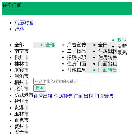
住房门面
门面转售
排序
默认
全部
全部
广告宣传
全部
最新
南宁市
二手物品
住房出租
最热
柳州市
招聘求职
住房转售
桂林市
住房门面
门面出租
来宾市
其他信息
门面转售
河池市
梧州市
搜索
北海市
防城港市
住房出租
住房转售
门面出租
门面转售
钦州市
贵港市
玉林市
百色市
贺州市
崇左市