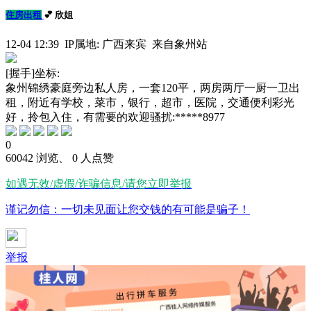
住房出租
💕 欣姐
12-04 12:39 IP属地: 广西来宾 来自象州站
[握手]坐标:
象州锦绣豪庭旁边私人房，一套120平，两房两厅一厨一卫出
租，附近有学校，菜市，银行，超市，医院，交通便利彩光
好，拎包入住，有需要的欢迎骚扰:*****8977
0
60042 浏览、 0 人点赞
如遇无效/虚假/诈骗信息/请您立即举报
谨记勿信：一切未见面让您交钱的有可能是骗子！
举报