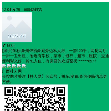
住房出租
12-04 发布，60042浏览
💕 欣姐
[握手]坐标:象州锦绣豪庭旁边私人房，一套120平，两房两厅
一厨一卫出租，附近有学校，菜市，银行，超市，医院，交通
便利彩光好，拎包入住，有需要的欢迎骚扰:*****8977
广西桂人网
长按图片关注【桂人网】公众号，拼车/发布/查询便民信息更
方便。