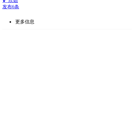
💕 欣姐
发布6条
更多信息